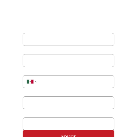
formulario.
Nombre completo
*
Correo electrónico
*
Teléfono o WhatsApp
*
Nombre de tu empresa
*
Producto o servicio de tu interés
*
Enviar