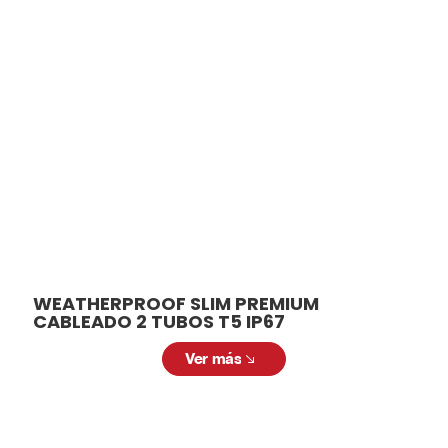
relacionados
En ALCODM contamos con una amplia
variedad de luminarias para adaptarse a
diferentes necesidades y aplicaciones.
Desde modelos para interiores hasta
soluciones para exteriores, tenemos la
luminaria ideal para cada espacio.
WEATHERPROOF SLIM PREMIUM
CABLEADO 2 TUBOS T5 IP67
Ver más