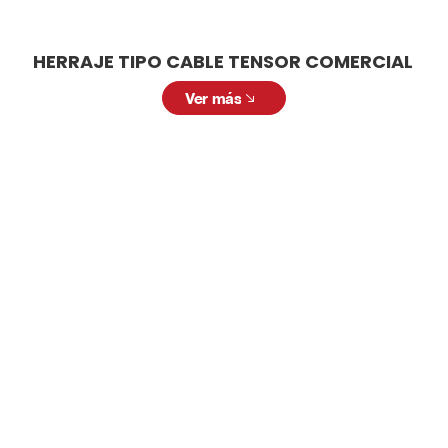
HERRAJE TIPO CABLE TENSOR COMERCIAL
Ver más
LAMPARA TECHO INDUSTRIAL
Solicitar cotización
Solicita una cotización personalizada. Nuestro
equipo está listo para ofrecerte la mejor
solución con productos de alta calidad y a
precios competitivos. Llena el siguiente