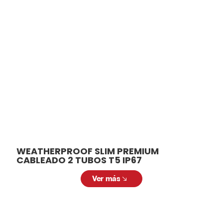
relacionados
En ALCODM contamos con una amplia
variedad de luminarias para adaptarse a
diferentes necesidades y aplicaciones.
Desde modelos para interiores hasta
soluciones para exteriores, tenemos la
luminaria ideal para cada espacio.
WEATHERPROOF SLIM PREMIUM
CABLEADO 2 TUBOS T5 IP67
Ver más