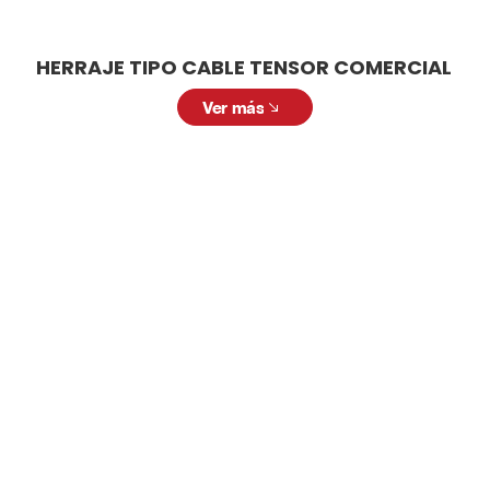
HERRAJE TIPO CABLE TENSOR COMERCIAL
Ver más
LAMPARA TECHO INDUSTRIAL
Solicitar cotización
Solicita una cotización personalizada. Nuestro
equipo está listo para ofrecerte la mejor
solución con productos de alta calidad y a
precios competitivos. Llena el siguiente