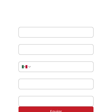
formulario.
Nombre completo
*
Correo electrónico
*
Teléfono o WhatsApp
*
Nombre de tu empresa
*
Producto o servicio de tu interés
*
Enviar