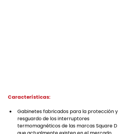
Gabinetes eléctricos metálicos
Gabinete para interruptor de la
marca Square D
El gabinete ALCODM para interruptor Square D está
diseñado para ofrecer protección y seguridad a los
interruptores Square D en entornos industriales.
Fabricado con materiales de alta calidad, este
gabinete proporciona una solución confiable y
resistente para la distribución de energía eléctrica,
asegurando un rendimiento seguro y duradero. Con
un diseño robusto y fácil de instalar, nuestro
gabinete garantiza la protección de tus sistemas
eléctricos, adaptándose a diversas necesidades
industriales con eficiencia y fiabilidad.
Características: 
Gabinetes fabricados para la protección y 
resguardo de los interruptores 
termomagnéticos de las marcas Square D 
que actualmente existen en el mercado.