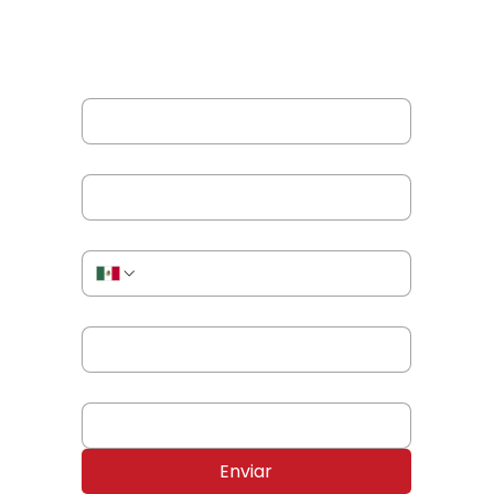
formulario.
Nombre completo
*
Correo electrónico
*
Teléfono o WhatsApp
*
Nombre de tu empresa
*
Producto o servicio de tu interés
*
Enviar