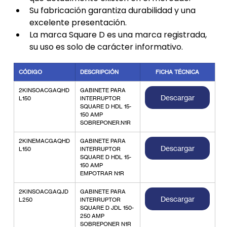
Su fabricación garantiza durabilidad y una 
excelente presentación.
La marca Square D es una marca registrada, 
su uso es solo de carácter informativo.
CÓDIGO
DESCRIPCIÓN
FICHA TÉCNICA
2KINSOACGAQHD
GABINETE PARA 
Descargar
L150
INTERRUPTOR 
SQUARE D HDL 15-
150 AMP 
SOBREPONER.N1R
2KINEMACGAQHD
GABINETE PARA 
Descargar
L150
INTERRUPTOR 
SQUARE D HDL 15-
150 AMP 
EMPOTRAR N1R
2KINSOACGAQJD
GABINETE PARA 
Descargar
L250
INTERRUPTOR 
SQUARE D JDL 150-
250 AMP 
SOBREPONER N1R