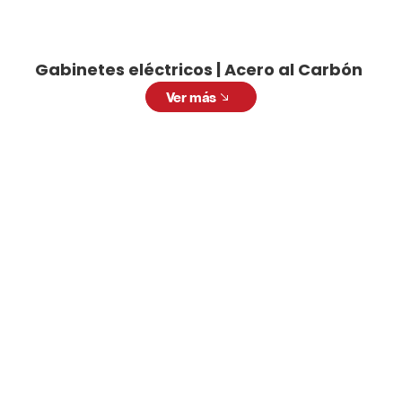
Gabinetes eléctricos | Acero al Carbón
Ver más
Gabinetes eléctricos industriales
Solicitar cotización
Solicita una cotización personalizada. Nuestro
equipo está listo para ofrecerte la mejor
solución con productos de alta calidad y a
precios competitivos. Llena el siguiente