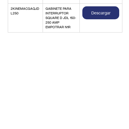
2KINEMACGAQJD
GABINETE PARA 
Descargar
L250
INTERRUPTOR 
SQUARE D JDL 150-
250 AMP 
EMPOTRAR N1R
Gabinetes eléctricos industriales
Productos relacionados
En ALCODM encontrarás gabinetes eléctricos en una
gran variedad de tamaños, listos para adaptarse a
cualquier necesidad. Desde modelos compactos
hasta opciones de mayor capacidad, tenemos la
solución perfecta para cada requerimiento.