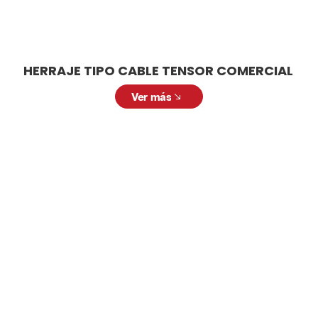
HERRAJE TIPO CABLE TENSOR COMERCIAL
Ver más
LAMPARA TECHO INDUSTRIAL
Solicitar cotización
Solicita una cotización personalizada. Nuestro
equipo está listo para ofrecerte la mejor