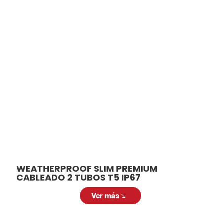
Productos
relacionados
En ALCODM contamos con una amplia
variedad de luminarias para adaptarse a
diferentes necesidades y aplicaciones.
Desde modelos para interiores hasta
soluciones para exteriores, tenemos la
luminaria ideal para cada espacio.
WEATHERPROOF SLIM PREMIUM
CABLEADO 2 TUBOS T5 IP67
Ver más