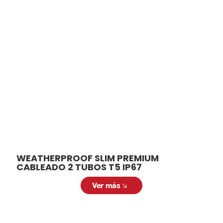
Productos
relacionados
En ALCODM contamos con una amplia
variedad de luminarias para adaptarse a
diferentes necesidades y aplicaciones.
Desde modelos para interiores hasta
soluciones para exteriores, tenemos la
luminaria ideal para cada espacio.
WEATHERPROOF SLIM PREMIUM
CABLEADO 2 TUBOS T5 IP67
Ver más