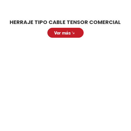
HERRAJE TIPO CABLE TENSOR COMERCIAL
Ver más
LAMPARA TECHO INDUSTRIAL
Solicitar cotización
Solicita una cotización personalizada. Nuestro
equipo está listo para ofrecerte la mejor
solución con productos de alta calidad y a