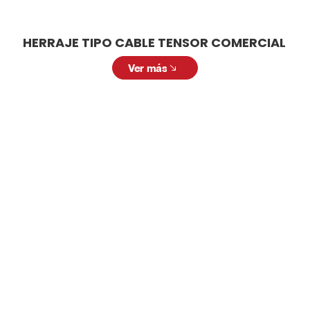
HERRAJE TIPO CABLE TENSOR COMERCIAL
Ver más
LAMPARA TECHO INDUSTRIAL
Solicitar cotización
Solicita una cotización personalizada. Nuestro
equipo está listo para ofrecerte la mejor
solución con productos de alta calidad y a
precios competitivos. Llena el siguiente