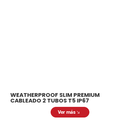
relacionados
En ALCODM contamos con una amplia
variedad de luminarias para adaptarse a
diferentes necesidades y aplicaciones.
Desde modelos para interiores hasta
soluciones para exteriores, tenemos la
luminaria ideal para cada espacio.
WEATHERPROOF SLIM PREMIUM
CABLEADO 2 TUBOS T5 IP67
Ver más