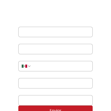
formulario.
Nombre completo
*
Correo electrónico
*
Teléfono o WhatsApp
*
Nombre de tu empresa
*
Producto o servicio de tu interés
*
Enviar