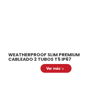
diferentes necesidades y aplicaciones.
Desde modelos para interiores hasta
soluciones para exteriores, tenemos la
luminaria ideal para cada espacio.
WEATHERPROOF SLIM PREMIUM
CABLEADO 2 TUBOS T5 IP67
Ver más