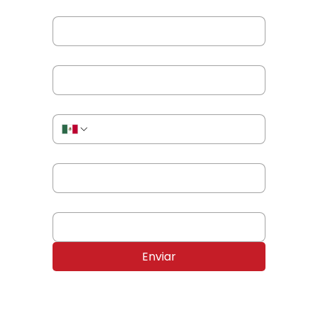
Nombre completo
*
Correo electrónico
*
Teléfono o WhatsApp
*
Nombre de tu empresa
*
Producto o servicio de tu interés
*
Enviar