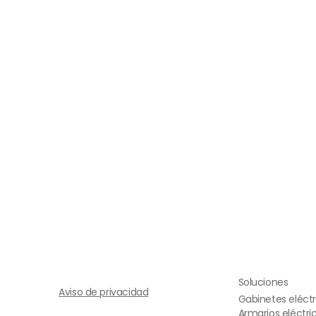
LAMPARA TECHO INDUSTRIAL
Solicitar cotizació
Solicita una cotización personalizada
para ofrecerte la mejor solución con
y a precios competitivos. Llena el sig
Soluciones
Aviso de privacidad
Gabinetes eléctr
Armarios eléctri