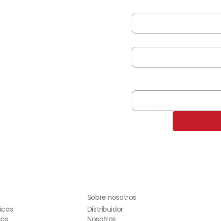
Nombre completo
*
n
Correo electrónico
*
. Nuestro equipo está listo
 productos de alta calidad
Nombre de tu empresa
*
uiente formulario.
Sobre nosotros
Distribuidor
icos
cos
Nosotros