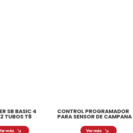
EBA DE VAPOR
tos relacionados
iedad de luminarias para adaptarse a diferentes necesid
xteriores, tenemos la luminaria ideal para cada espacio.
R SB BASIC 4
CONTROL PROGRAMADOR
2 TUBOS T8
PARA SENSOR DE CAMPANA
Ver más
Ver más