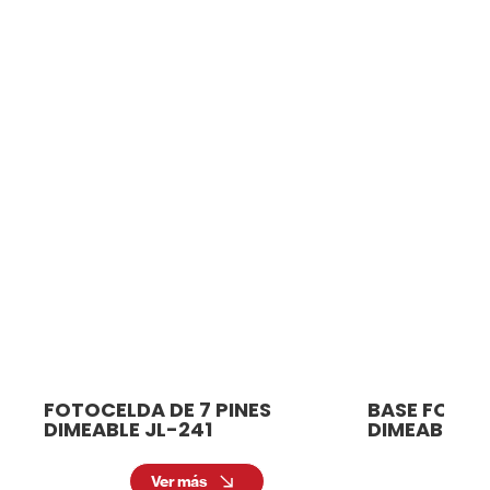
ades y aplicaciones. Desde modelos
FOTOCELDA DE 7 PINES
BASE FOTOC
DIMEABLE JL-241
DIMEABLE J
Ver más
Ve