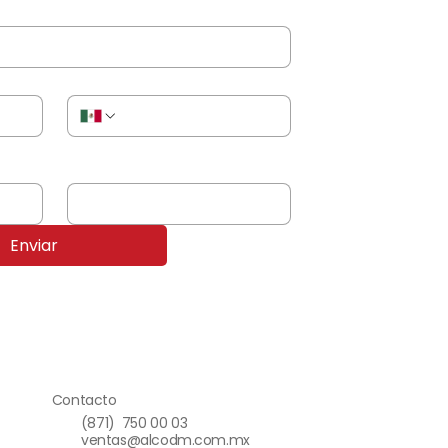
Teléfono o WhatsApp
*
Producto o servicio de tu
interés
*
Enviar
Contacto
(871) 750 00 03
ventas@alcodm.com.mx